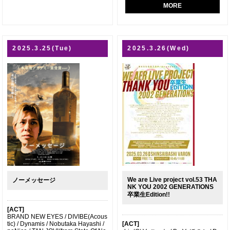
MORE
2025.3.25(Tue)
2025.3.26(Wed)
We are Live project vol.53 THA
ノーメッセージ
NK YOU 2002 GENERATIONS
卒業生Edition!!
[ACT]
BRAND NEW EYES / DIVIBE(Acous
tic) / Dynamis / Nobutaka Hayashi /
[ACT]