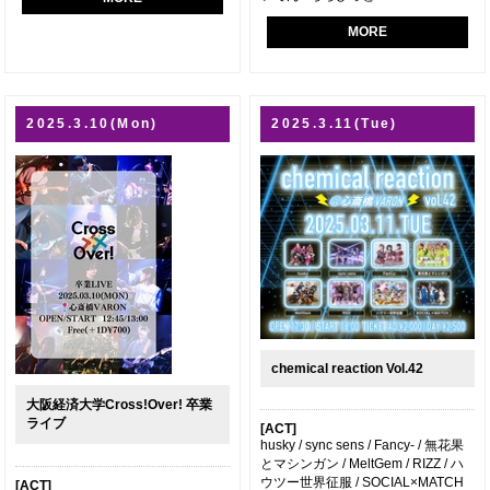
MORE
2025.3.10(Mon)
2025.3.11(Tue)
chemical reaction Vol.42
大阪経済大学Cross!Over! 卒業
ライブ
[ACT]
husky / sync sens / Fancy- / 無花果
とマシンガン / MeltGem / RIZZ / ハ
ウツー世界征服 / SOCIAL×MATCH
[ACT]