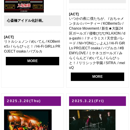
[ACT]
いつかの夜に僕たちが、 / おちゃメ
心斎橋アイドル化計画。
ンタル☆パーティー / KOBerrieS♪ /
Chance Movement / 新生★大阪24
区ガールズ / 侵喰ぴぴぴKLAXON / d
[ACT]
a-gashi☆ / ティラミス / 天空音パレ
リトルシェノン / めいてん / KOBerri
ード / NI=YON(にぃよん) / Hi-Fi GIR
eS♪ / ららびっと！ / Hi-Fi GIRLs PR
Ls PROJECT osaka / バブルカ / #B
OJECT osaka / バブルカ
EMYLOVE / ミケネコガールズ / み
らくらんど / めいてん / ららびっ
MORE
と！ / リリシック学園 / SITRA. / mel
uQ
MORE
2025.3.20(Thu)
2025.3.21(Fri)