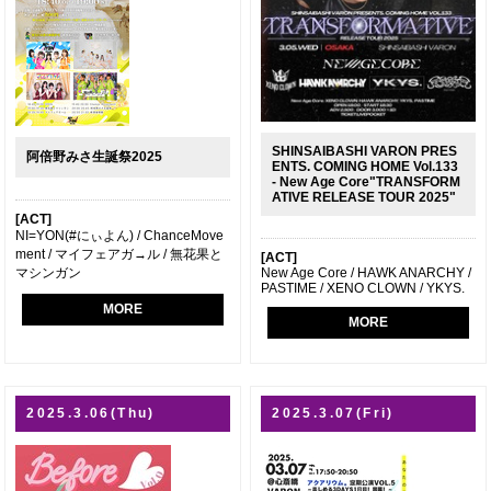
SHINSAIBASHI VARON PRES
阿倍野みさ生誕祭2025
ENTS. COMING HOME Vol.133
- New Age Core"TRANSFORM
ATIVE RELEASE TOUR 2025"
[ACT]
NI=YON(#にぃよん) / ChanceMove
ment / マイフェアガ→ル / 無花果と
[ACT]
New Age Core / HAWK ANARCHY /
マシンガン
PASTIME / XENO CLOWN / YKYS.
MORE
MORE
2025.3.06(Thu)
2025.3.07(Fri)