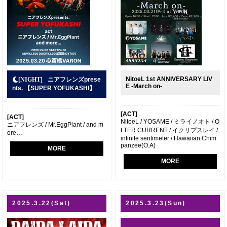
NitoeL 1st ANNIVERSARY LIV
ニアフレンズprese
E -March on-
nts. 【SUPER YOFUKASHI】
[ACT]
[ACT]
NitoeL / YOSAME / ミライノオト / O
ニアフレンズ / Mr.EggPlant / and m
LTER CURRENT / イクリプスレイ /
ore…
infinite sentimeter / Hawaiian Chim
panzee(O.A)
MORE
MORE
2025.3.22(Sat)
2025.3.23(Sun)