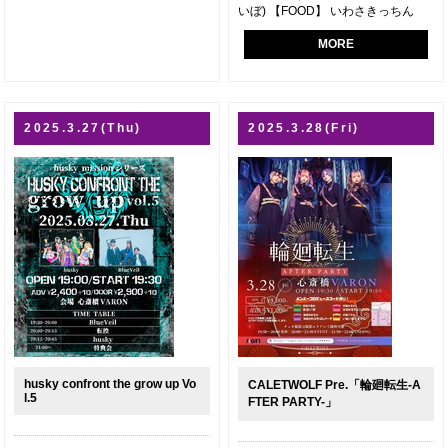
いぼ) 【FOOD】 いわさきっちん
MORE
2025.3.27(Thu)
2025.3.28(Fri)
husky confront the grow up Vo
CALETWOLF Pre.「輪廻転生-A
l.5
FTER PARTY-」