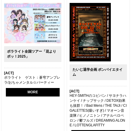
ポラライト全国ツアー「花より
ポッ！2025」
たいじ退学企画 ボンバイエタイ
[ACT]
ム
ポラライト ゲスト：蒼穹アンブレ
ラ/おちゃメンタル☆パーティー
[ACT]
MORE
HEY-SMITHのコピバン / サヨナラハ
ンケイ / ナップサック / DETOX効果
も抜群！ / Bad Mens / THE TAiJi / CI
GALETTES(吸いすぎ) / マオーン音
楽隊 / ヒノノニトン / アナルペロペ
ロン / 鬱フルズ / DREAMING ALON
E / LOTTENGLAFITTY