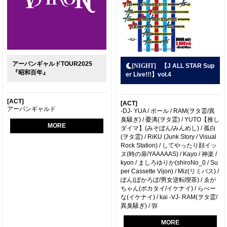
アーバンギャルドTOUR2025
【J ALL STAR Sup
『昭和百年』
er Live!!!】vol.4
[ACT]
[ACT]
アーバンギャルド
-DJ- YUA / ポール / RAM(ヲタ霊/異
臭騒ぎ) / 憂漓(ヲタ霊) / YUTO【推し
MORE
ダイマ】(みそぼん/みんめし) / 孤白
(ヲタ霊) / RiKU (Junk Story / Visual
Rock Station) / してやったり顔イッ
ヌ(時の扉/YAAAAAS) / Kayo / 神楽 /
kyon / ましろゆりか(shiroNo_0 / Su
per Cassette Vijon) / Miz(リミバス) /
ぽん(ぼかろぼ/男女逆転喫茶) / ゑが
ちゃん(ボカタイ/イケナイ) / らべー
な(イケナイ) / kai -VJ- RAM(ヲタ霊/
異臭騒ぎ) / 弥
MORE