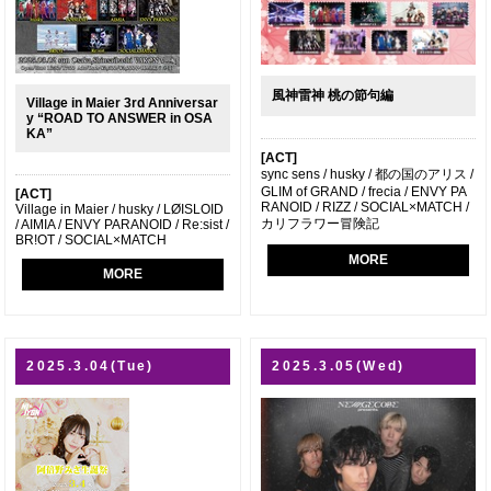
風神雷神 桃の節句編
Village in Maier 3rd Anniversar
y “ROAD TO ANSWER in OSA
KA”
[ACT]
sync sens / husky / 都の国のアリス /
GLIM of GRAND / frecia / ENVY PA
[ACT]
RANOID / RIZZ / SOCIAL×MATCH /
Village in Maier / husky / LØISLOID
カリフラワー冒険記
/ AIMIA / ENVY PARANOID / Re:sist /
BR!OT / SOCIAL×MATCH
MORE
MORE
2025.3.04(Tue)
2025.3.05(Wed)