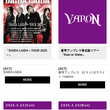
「DAIDA LAIDA～TOUR 2025
蒼穹アンブレラ東名阪ツアー
～」
「Rain or Shine」
[ACT]
[ACT]
DAIDA LAIDA
蒼穹アンブレラ [ゲスト] ポラライ
ト / caprice
MORE
MORE
2025.3.23(Sun)
2025.3.24(Mon)