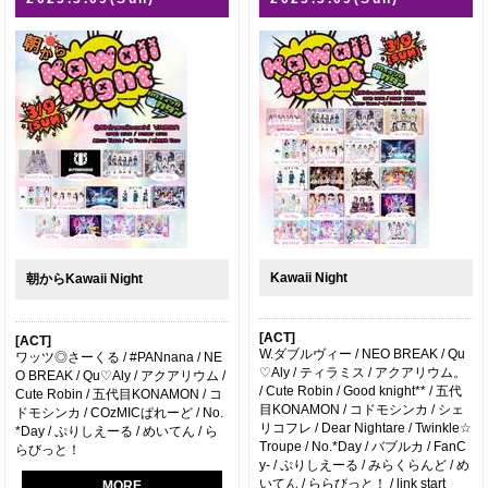
Kawaii Night
朝からKawaii Night
[ACT]
[ACT]
W.ダブルヴィー / NEO BREAK / Qu
ワッツ◎さーくる / #PANnana / NE
♡Aly / ティラミス / アクアリウム。
O BREAK / Qu♡Aly / アクアリウム /
/ Cute Robin / Good knight** / 五代
Cute Robin / 五代目KONAMON / コ
目KONAMON / コドモシンカ / シェ
ドモシンカ / COzMICぱれーど / No.
リコフレ / Dear Nightare / Twinkle☆
*Day / ぷりしえーる / めいてん / ら
Troupe / No.*Day / バブルカ / FanC
らびっと！
y- / ぷりしえーる / みらくらんど / め
いてん / ららびっと！ / link start
MORE