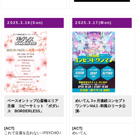
2025.3.16(Sun)
2025.3.17(Mon)
ベースオントップ心斎橋エリア
めいてん 3ヶ月連続コンセプト
主催 コピーサミット 「ボダレ
ワンマンVol.1 -和風ロリータ公
ス BORDERLESS」
演-
[ACT]
[ACT]
これで豆腐を忘れない / PSYCHO /
めいてん