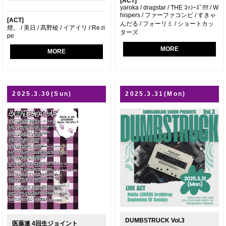
[ACT]
yaroka / dragstar / THE ｺｯｼｰｽﾞ!!!! / W
hispers / ファーファコンビ / すきゃ
[ACT]
んだる / フォーリミ / ショートカッ
燈。 / 美日 / 髙野稜 / イアイリ / Re.ri
ターズ
pe
MORE
MORE
2025.3.30(Sun)
2025.3.31(Mon)
DUMBSTRUCK Vol.3
医薬連 4回生ジョイント