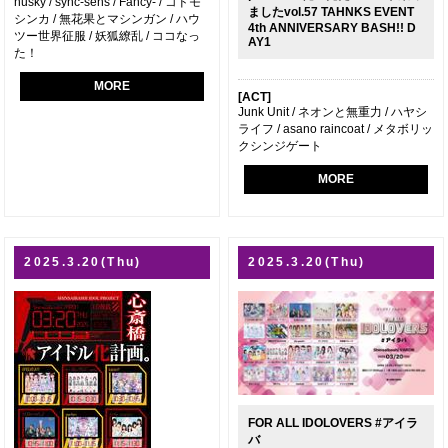
husky / sync-sens / Fancy- / コドモ
ましたvol.57 TAHNKS EVENT
シンカ / 無花果とマシンガン / ハウ
4th ANNIVERSARY BASH!! D
ツー世界征服 / 妖狐繚乱 / ココなっ
AY1
た！
MORE
[ACT]
Junk Unit / ネオンと無重力 / ハヤシ
ライフ / asano raincoat / メタボリッ
クシンジゲート
MORE
2025.3.20(Thu)
2025.3.20(Thu)
FOR ALL IDOLOVERS #アイラ
バ