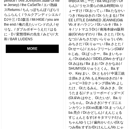
peNice / TAN JOVI(from.State Of Ne
drip(Gt.Voこーた / Ba.Voほのか / Dr
w Jersey) / the CaSetTe / エバ熱線
らん) / リセス僕らの休み時間(Vo.り
スReturns / ちんっぽちんぽ / ぱらり
ょーすけ / Gt.おってぃ / Ba.たなかい
らふらんく / ラルクアンディシエル /
つき / Key.ゆきの / Dr.うたまる) / TH
DJ十三 / DJ森活 / Mr.HIGE / you are
EE LITTLE DAMNED JEANNE(Gt&
the end / 俺の見たいバンドの人 / せ
Vo.オオハラジン / Gt.ハルキ / Ba.ト
りな。/ ダブルボギーうえだ / はる
キ / ソトマユラDr.) / 南海本線vs阪和
に・D / 変態理科の先生 / みどり/ 大
線(Gt.Voかずのり / Ba. さとた / Dr.ち
和 / BAR LUDENS
なつ) / みちさだせいらりゅうい(Vo.
みちさだ / Gt.りゅーい / Ba.さとた /
MORE
Dr.せーら) / エルレフリーレン(Gt&V
o.じぬ、Gt.ばっさー、Ba.まいちゃ
ん / Dr.ゆめみ) / SIDEL(Gtvo かずは /
Gt みはね / Ba まお / Dr さかなみ) /
SHUMY(Gt.りゅうとくん、Ba.す
や、Key.まい、Dr.ともか) / 中退三銃
士(Ba.さえ/Vo.もえ/Key.ゆきの) / キ
ューピー3分クッキング(Ba.Vo.よし
たけ、Gt.たるみん、Gt.みさき、Dr.
うたまる) / チェリーボーイッダーズ
(Gt.&Vo.はやと、Gt.たいが、Ba.り
っちゃん。Dr.みさき) / サイゴニエ
ンカウント(Gt.vo黒瀬 / Gt.まっつん /
ba.亮介 / Dr.かどしん) / えんじぇる
すじぇんとるす(オキタマリナ/けん
ちゃん/ゆうじ) / 歯向かいたい(Gt.な
つみ/Ba.すずか/Dr.けんしん/Vo.じゃ