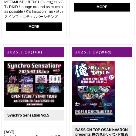
METAMUSE / JERICHO / バビロンG
T / RKID / lounge around as much a
MORE
as possible / K’s Imitation Trio / 酒カ
スインフィニティ / パーシモンズ
MORE
2025.3.18(Tue)
2025.3.19(Wed)
Synchro Sensation Vol.5
BASS ON TOP OSAKI×VARON
[ACT]
presents 俺の見たいバンド集め