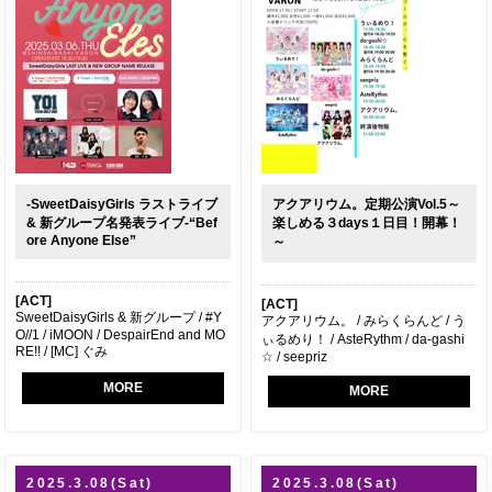
-SweetDaisyGirls ラストライブ
アクアリウム。定期公演Vol.5～
& 新グループ名発表ライブ-“Bef
楽しめる３days１日目！開幕！
ore Anyone Else”
～
[ACT]
[ACT]
SweetDaisyGirls & 新グループ / #Y
アクアリウム。 / みらくらんど / う
O//1 / iMOON / DespairEnd and MO
ぃるめり！ / AsteRythm / da-gashi
RE!! / [MC] ぐみ
☆ / seepriz
MORE
MORE
2025.3.08(Sat)
2025.3.08(Sat)