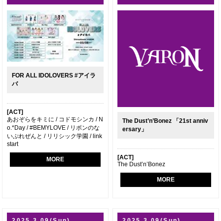
FOR ALL IDOLOVERS #アイラ
バ
[ACT]
あおぞらをキミに / コドモシンカ / N
The Dust’n’Bonez 「21st anniv
o.*Day / #BEMYLOVE / リボンのな
ersary」
いぷれぜんと / リリシック学園 / link
start
[ACT]
MORE
The Dust’n’Bonez
MORE
2025.3.09(Sun)
2025.3.09(Sun)