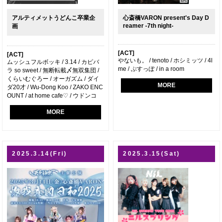
アルティメットうどんこ卒業企
心斎橋VARON present's Day D
reamer -7th night-
画
[ACT]
[ACT]
やないも。 / tenoto / ホシミッツ / 4l
ムッシュフルボッキ / 3.14 / カピバ
me / ぷすっぽ / in a room
ラ so sweet / 無断転載〆無双集団 /
くらいむぐろー / オーガズム / ダイ
MORE
ダ20才 / Wu-Dong Koo / ZAKO ENC
OUNT / at home cafe♡ / ウドンコ
MORE
2025.3.14(Fri)
2025.3.15(Sat)