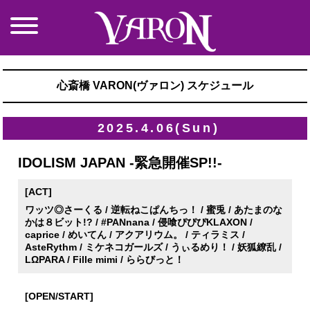
心斎橋 VARON(ヴァロン) スケジュール
2025.4.06(Sun)
IDOLISM JAPAN -緊急開催SP!!-
[ACT]
ワッツ◎さーくる / 逆転ねこぱんちっ！ / 蜜兎 / あたまのな
かは８ビット!? / #PANnana / 侵喰ぴぴぴKLAXON /
caprice / めいてん / アクアリウム。 / ティラミス /
AsteRythm / ミケネコガールズ / うぃるめり！ / 妖狐繚乱 /
LΩPARA / Fille mimi / ららびっと！
[OPEN/START]