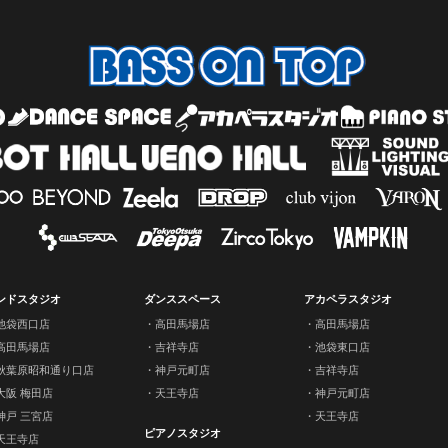
ンドスタジオ
ダンススペース
アカペラスタジオ
池袋西口店
高田馬場店
高田馬場店
高田馬場店
吉祥寺店
池袋東口店
秋葉原昭和通り口店
神戸元町店
吉祥寺店
大阪 梅田店
天王寺店
神戸元町店
神戸 三宮店
天王寺店
ピアノスタジオ
天王寺店