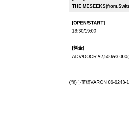
THE MESEEKS(from.Switze
[OPEN/START]
18:30/19:00
[料金]
ADV/DOOR ¥2,500/¥3,000
(問)心斎橋VARON 06-6243-1400