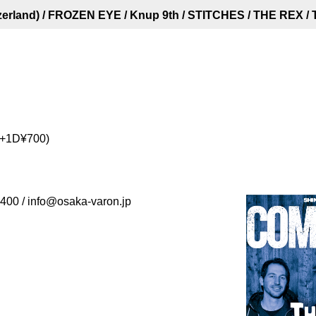
rland) / FROZEN EYE / Knup 9th / STITCHES / THE REX / T
(+1D¥700)
 / info@osaka-varon.jp