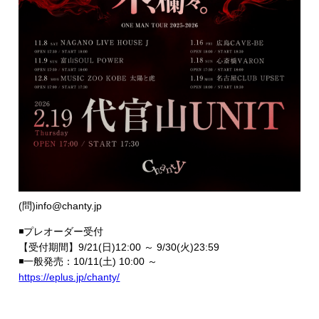
(問)info@chanty.jp
◾️プレオーダー受付
【受付期間】9/21(日)12:00 ～ 9/30(火)23:59
◾️一般発売：10/11(土) 10:00 ～
https://eplus.jp/chanty/