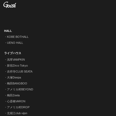
HALL
KOBE BOTHALL
UENO HALL
ライブハウス
浅草VAMPKIN
新宿Zirco Tokyo
吉祥寺CLUB SEATA
大塚Deepa
梅田BANGBOO
アメリカ村BEYOND
梅田Zeela
心斎橋VARON
アメリカ村DROP
北堀江club vijon