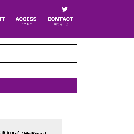
NT
ACCESS
CONTACT
アクセス
お問合わせ
ｷｮｳﾒｲ- / MeltGem /