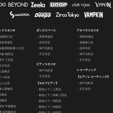
ンドスタジオ
ダンススペース
アカペラスタジオ
池袋西口店
高田馬場店
高田馬場店
高田馬場店
吉祥寺店
池袋東口店
秋葉原昭和通り口店
神戸元町店
吉祥寺店
大阪 梅田店
天王寺店
神戸元町店
神戸 三宮店
天王寺店
ピアノスタジオ
天王寺店
レコーディング
神戸元町店
心斎橋店
天王寺店
【ピアノレコーディング】
アメ村店
なんば店
【セルフピアノ】
神戸元町店
東心斎橋店
天王寺店
駅前ピアノ上野店
京橋店
駅前ピアノ田町三田店
尼崎店
駅前ピアノ神田店
西宮 甲東園店
駅前ピアノ池袋店
堺 深井駅前店
駅前ピアノ赤羽店