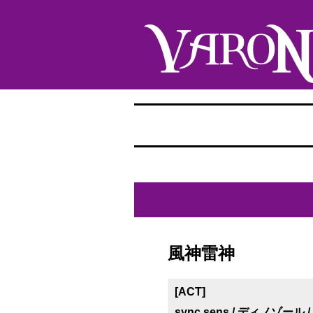
風神雷神
[ACT]
sync sens / ディノゾール / L