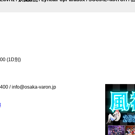
 (1D別)
 / info@osaka-varon.jp
8