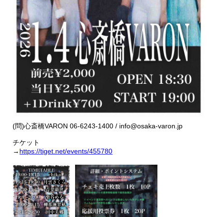
(問)心斎橋VARON 06-6243-1400 / info@osaka-varon.jp
チケット
→
https://tiget.net/events/455780