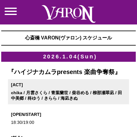
心斎橋 VARON(ヴァロン) スケジュール
2026.1.04(Sun)
『ハイジナカムラpresents 楽曲争奪祭』
[ACT]
chika / 月雲さくら / 青葉蘭世 / 柴谷める / 柳那瀬翠凪 / 田
中美郷 / 柊ゆう / きらら / 海凪きぬ
[OPEN/START]
18:30/19:00